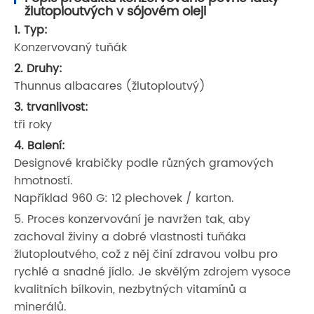
žlutoploutvých v sójovém oleji
1. Typ:
Konzervovaný tuňák
2. Druhy:
Thunnus albacares (žlutoploutvý)
3. trvanlivost:
tři roky
4. Balení:
Designové krabičky podle různých gramových
hmotností.
Například 960 G: 12 plechovek / karton.
5. Proces konzervování je navržen tak, aby
zachoval živiny a dobré vlastnosti tuňáka
žlutoploutvého, což z něj činí zdravou volbu pro
rychlé a snadné jídlo. Je skvělým zdrojem vysoce
kvalitních bílkovin, nezbytných vitamínů a
minerálů.