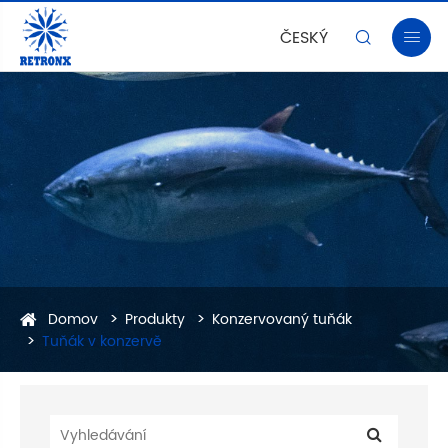
ČESKÝ


Domov
Produkty
Konzervovaný tuňák
Tuňák v konzervě