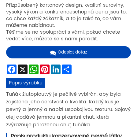
Přizpůsobený kartonový design, kvalitní suroviny,
vysoký výkon a konkurenceschopná cena jsou to,
co chce každý zákazník, a to je také to, co vám
můžeme nabídnout.
Těšíme se na spolupráci s vámi, pokud chcete
vědět více, můžete se s námi poradit.
Odeslat dotaz
Facebook
X
WhatsApp
Pinterest
LinkedIn
Share
Popis výrobku
Tuňák žlutoploutvý je pečlivě vybírán, aby byla
zajištěna jeho čerstvost a kvalita. Každý kus je
pevný a jemný a nabízí uspokojivou texturu. Sojový
olej dodává jemnou a pikantní chuť, která
zvýrazňuje přirozenou chuť tuňáka.
Popis produktu konzervované pevné látky