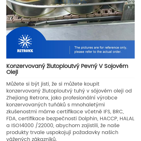
Konzervovaný žlutoploutvý Pevný V Sojovém
Oleji
Můžete si být jisti, že si můžete koupit
konzervovaný žlutoploutvý tuhý v sójovém oleji od
Zhejiang Retronx, jako profesionální výrobce
konzervovaných tuňáků s mnohaletými
zkušenostmi máme certifikace včetně IFS, BRC,
FDA, certifikace bezpečnosti Dolphin, HACCP, HALAL
a ISO14000 /22000, abychom zajistili, že naše
produkty trvale uspokojují požadavky našich
vážených zákazníků.