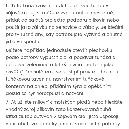
6. Tuto konzervovanou žlutoploutvou tuhou v
sójovém oleji si můžete vychutnat samostatně,
přidat do salátů pro extra podporu bílkovin nebo
použít jako zálivku na sendviče a zábaly. Je ideální
pro ty rušné dny, kdy potřebujete výživné a chutné
jídlo ve spěchu.
Můžete například jednoduše otevřít plechovku,
podle potřeby vypustit olej a podávat tuňáka s
čerstvou zeleninou a lehkým vinaigrettem jako
osvěžujícím salátem. Nebo si připravte lahodnou
tuňákovou taveninu navrstvením tuňákové
konzervy na chléb, přidáním sýra a opékáním,
dokud se sýr nerozpustí a nezvoní.
7. Ať už jste milovník mořských plodů nebo hledáte
vhodný zdroj bílkovin, tato konzervovaná tuhá
látka žlutoploutvých v sójovém oleji jistě uspokojí
vaše chuťové pohárky a splní vaše dietní potřeby.