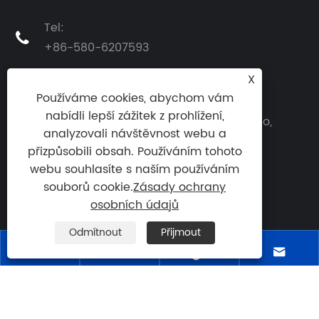
Tel:

+86-580-6207593
E-mailem:
X

crystal@retronx.com
Používáme cookies, abychom vám
nabídli lepší zážitek z prohlížení,
Adresa: č. 7 Shichuang Road, Zhanmao,
analyzovali návštěvnost webu a
Putuo District, Zhoushan City, Zhejiang

přizpůsobili obsah. Používáním tohoto
Province, Čína
webu souhlasíte s naším používáním
souborů cookie.
Zásady ochrany
osobních údajů
Odmítnout
Přijmout




Copyright © 2024 Zhejiang Retronx Foodstuff
Industry Co., Ltd. Všechna práva vyhrazena.
Links
|
Sitemap
|
RSS
|
XML
|
Zásady ochrany
osobních údajů
|